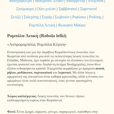
Μοσχοφίλερο
|
Μοσχούδι Λευκό
|
Μουρβέντρ
|
Ντεμπίνα
|
Ξινόμαυρο
|
Ούνι μπλαν
|
Σαββατιανό
|
Σαρντοννέ
Σενζώ
|
Σιδερίτης
|
Συράχ
|
Σωβινιόν
|
Ριφόσκο
|
Ροδίτης
|
Ρομπόλα Λευκή
|
Φωκιανό Μαύρο
Ρομπόλα Λευκή (Robola lefki)
«Ασπρορομπόλα, Ρομπόλα Κέρινη»
Επτανησιακή και για την ακρίβεια Κεφαλλονίτικη ποικιλία, που
θεωρείται από πολλούς μια από τις εκλεκτότερες λευκές ποικιλίες τις
Ελλάδας. Μάλιστα, έχει περάσει με επιτυχία τις εξετάσεις του ξενιτεμού,
έχοντας φυτευτεί και στην Αταλάντη (κτήμα Χατζημιχάλη), όπου δίνει
εξίσου ενδιαφέροντα κρασιά. Η ρομπόλα εκφράζεται με αρώματα
ανανά,
μήλου, ροδάκινου, πορτοκαλιού
και
λεμονιού.
Με άλλα λόγια η
αρωματική της οικογένεια είναι καθαρά φρουτώδης, αλλά η ένταση των
αρωμάτων είναι πολύ ικανοποιητική, όταν γίνεται προσεγμένη
οινοποίηση.
Χώρος καλλιέργειας:
Λευκή ποικιλία, των Ιόνιων νήσων,
καλλιεργούμενη κυρίως στην Κεφαλονιά.
Φυτό:
Είναι ζωηρό, εύρωστο, γόνιμο, παραγωγικό, ευαίσθητο στην