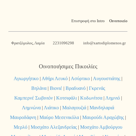
Επιστροφή στο Intro
Οινοποιείο
Φρατζόμυλος, Λαμία
2231096298
info@xartodiplomenos.gr
Οινοποιήσιμες Πικοιλίες
Αγιωργήτικο
|
Αθήρι Λευκό
|
Ασύρτικο
|
Αυγουστιάτης
|
Βηλάνα
|
Βιονιέ
|
Βραδυανό
|
Γκρενάς
Καμπερνέ Σωβινιόν
|
Κοτσιφάλι
|
Κυδωνίτσα
|
Λημνιό
|
Λημνώνα
|
Λιάτικο
|
Μαλαγουζιά
|
Μανδηλαριά
Μαυροδάφνη
|
Μαύρο Μεσενικόλα
|
Μαυρούδι Αραχώβης
|
Μερλό
|
Μοσχάτο Αλεξανδρείας
|
Μοσχάτο Αμβούργου