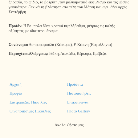
ξηρασία, το ωίδιο, το βοτρύτη, τον μολυσματικό εκφυλισμό και τις ιώσεις
γενικότερα. Ξεκινά τη βλάστηση στα τέλη του Μάρτη και ωριμάζει αρχές
Σεπτέμβρη.
Προϊόν:
Η Ρομπόλα δίνει κρασιά υψηλόβαθμα, μέτριας ως καλής
οξύτητας, με ιδιαίτερο άρωμα.
Συνώνυμα:
Ασπρορομπόλα (Κέρκυρα), Ρ. Κέρινη (Κεφαλληνια)
Περιοχές καλλιέργειας:
Ιθάκη, Λευκάδα, Κέρκυρα, Πρέβεζα.
Αρχική
Προϊόντα
Προφίλ
Πιστοποιήσεις
Επιτραπέζιες Πικοιλίες
Επικοινωνία
Οινοποιήσιμες Πικοιλίες
Photo Gallery
Ακολουθήστε μας